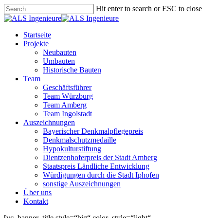
Skip
Hit enter to search or ESC to close
to
Close
main
Search
content
Menu
Startseite
Projekte
Neubauten
Umbauten
Historische Bauten
Team
Geschäftsführer
Team Würzburg
Team Amberg
Team Ingolstadt
Auszeichnungen
Bayerischer Denkmalpflegepreis
Denkmalschutzmedaille
Hypokulturstiftung
Dientzenhoferpreis der Stadt Amberg
Staatspreis Ländliche Entwicklung
Würdigungen durch die Stadt Iphofen
sonstige Auszeichnungen
Über uns
Kontakt
[vc_banner_title style=“big“ color_style=“light“