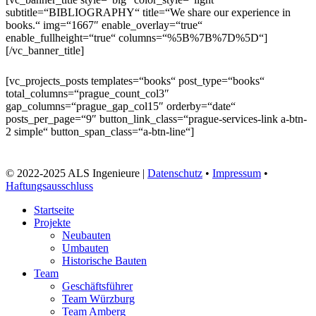
subtitle=“BIBLIOGRAPHY“ title=“We share our experience in
books.“ img=“1667″ enable_overlay=“true“
enable_fullheight=“true“ columns=“%5B%7B%7D%5D“]
[/vc_banner_title]
[vc_projects_posts templates=“books“ post_type=“books“
total_columns=“prague_count_col3″
gap_columns=“prague_gap_col15″ orderby=“date“
posts_per_page=“9″ button_link_class=“prague-services-link a-btn-
2 simple“ button_span_class=“a-btn-line“]
© 2022-2025 ALS Ingenieure |
Datenschutz
•
Impressum
•
Haftungsausschluss
Close
Startseite
Menu
Projekte
Neubauten
Umbauten
Historische Bauten
Team
Geschäftsführer
Team Würzburg
Team Amberg